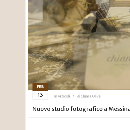
FEB
13
in
Articoli
di Chiara Oliva
Nuovo studio fotografico a Messin