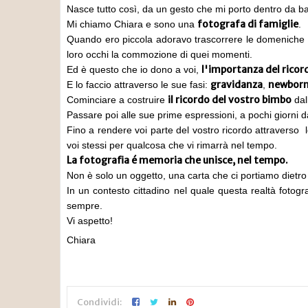
Nasce tutto così, da un gesto che mi porto dentro da b
fotografa di famiglie
Mi chiamo Chiara e sono una
.
Quando ero piccola adoravo trascorrere le domeniche a s
loro occhi la commozione di quei momenti.
l'importanza del ricor
Ed è questo che io dono a voi,
gravidanza
newbor
E lo faccio attraverso le sue fasi:
,
il ricordo del vostro bimbo
Cominciare a costruire
dal
Passare poi alle sue prime espressioni, a pochi giorni da
Fino a rendere voi parte del vostro ricordo attraverso le
voi stessi per qualcosa che vi rimarrà nel tempo.
La fotografia é memoria che unisce, nel tempo.
Non è solo un oggetto, una carta che ci portiamo dietro 
In un contesto cittadino nel quale questa realtà foto
sempre.
Vi aspetto!
Chiara
Condividi: