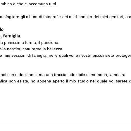
ambina e che ci accomuna tutti.
fogliare gli album di fotografie dei mieI nonni o dei miei genitori, asc
do
.
n
famiglia
,
.
la primissima forma, il pancione.
lla nascita, catturarne la bellezza.
 mie sessioni di famiglia, nelle quali voi e i vostri piccoli siete prota
nel corso degli anni, ma una traccia indelebile di memoria, la nostra.
grafica non esiste, ho appena aperto il mio studio nel quale voi sar