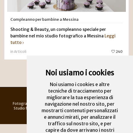
Compleanno per bambine a Messina
Shooting & Beauty, un compleanno speciale per
bambine nel mio studio fotografico a Messina
Leggi
tutto
in Articoli
240
Noi usiamo i cookies
Noi usiamo i cookies e altre
tecniche di tracciamento per
migliorare la tua esperienza di
Chiara Oliva | Fotografo a Messina
navigazione nel nostro sito, per
Fotografa di gravidanza, neonati, bambini, famiglie, battesimo
Studio fotografico a Messina | Si riceve solo su appuntamento
mostrarti contenuti personalizzati
Partita Iva 03548140833
e annunci mirati, per analizzare il
traffico sul nostro sito, e per
capire da dove arrivano i nostri